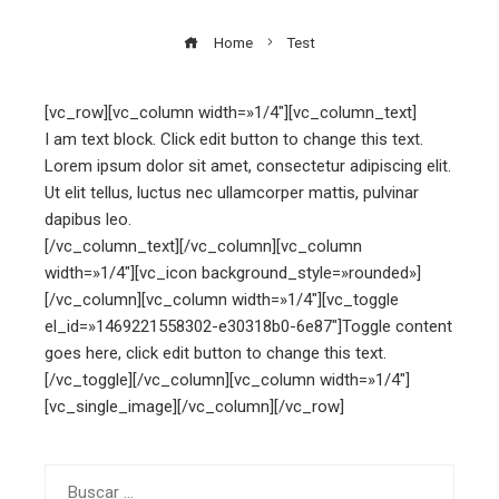
Home
Test
[vc_row][vc_column width=»1/4″][vc_column_text]
I am text block. Click edit button to change this text.
Lorem ipsum dolor sit amet, consectetur adipiscing elit.
Ut elit tellus, luctus nec ullamcorper mattis, pulvinar
dapibus leo.
[/vc_column_text][/vc_column][vc_column
width=»1/4″][vc_icon background_style=»rounded»]
[/vc_column][vc_column width=»1/4″][vc_toggle
el_id=»1469221558302-e30318b0-6e87″]Toggle content
goes here, click edit button to change this text.
[/vc_toggle][/vc_column][vc_column width=»1/4″]
[vc_single_image][/vc_column][/vc_row]
Buscar: