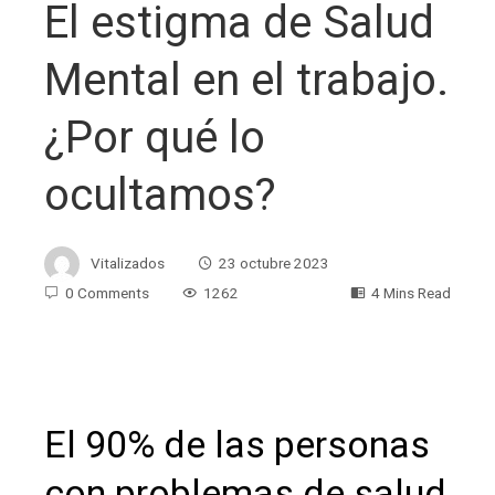
El estigma de Salud
Mental en el trabajo.
¿Por qué lo
ocultamos?
Vitalizados
23 octubre 2023
0 Comments
1262
4 Mins Read
ebook
El 90% de las personas
ter
con problemas de salud