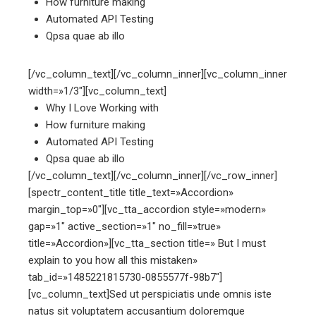
How furniture making
Automated API Testing
Qpsa quae ab illo
[/vc_column_text][/vc_column_inner][vc_column_inner
width=»1/3″][vc_column_text]
Why I Love Working with
How furniture making
Automated API Testing
Qpsa quae ab illo
[/vc_column_text][/vc_column_inner][/vc_row_inner]
[spectr_content_title title_text=»Accordion»
margin_top=»0″][vc_tta_accordion style=»modern»
gap=»1″ active_section=»1″ no_fill=»true»
title=»Accordion»][vc_tta_section title=» But I must
explain to you how all this mistaken»
tab_id=»1485221815730-0855577f-98b7″]
[vc_column_text]Sed ut perspiciatis unde omnis iste
natus sit voluptatem accusantium doloremque