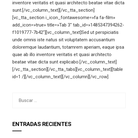
inventore veritatis et quasi architecto beatae vitae dicta
sunt.[/vc_column_text][/vc_tta_section]
[vc_tta_section i_icon_fontawesome=»fa fa-film»
add_icon=»true» title=»Tab 3″ tab_id=»1485347394262-
f1019777-7b42″][vc_column_text]Sed ut perspiciatis
unde omnis iste natus sit voluptatem accusantium
doloremque laudantium, totamrem aperiam, eaque ipsa
quae ab illo inventore veritatis et quasi architecto
beatae vitae dicta sunt explicabo.[/vc_column_text]
[/vc_tta_section][/vc_tta_tabs][vc_column_text][table
id=1 /][/vc_column_text][/vc_column][/vc_row]
Buscar:
ENTRADAS RECIENTES