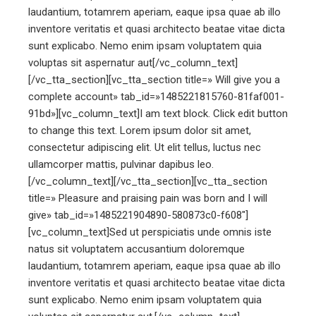
laudantium, totamrem aperiam, eaque ipsa quae ab illo
inventore veritatis et quasi architecto beatae vitae dicta
sunt explicabo. Nemo enim ipsam voluptatem quia
voluptas sit aspernatur aut[/vc_column_text]
[/vc_tta_section][vc_tta_section title=» Will give you a
complete account» tab_id=»1485221815760-81faf001-
91bd»][vc_column_text]I am text block. Click edit button
to change this text. Lorem ipsum dolor sit amet,
consectetur adipiscing elit. Ut elit tellus, luctus nec
ullamcorper mattis, pulvinar dapibus leo.
[/vc_column_text][/vc_tta_section][vc_tta_section
title=» Pleasure and praising pain was born and I will
give» tab_id=»1485221904890-580873c0-f608″]
[vc_column_text]Sed ut perspiciatis unde omnis iste
natus sit voluptatem accusantium doloremque
laudantium, totamrem aperiam, eaque ipsa quae ab illo
inventore veritatis et quasi architecto beatae vitae dicta
sunt explicabo. Nemo enim ipsam voluptatem quia