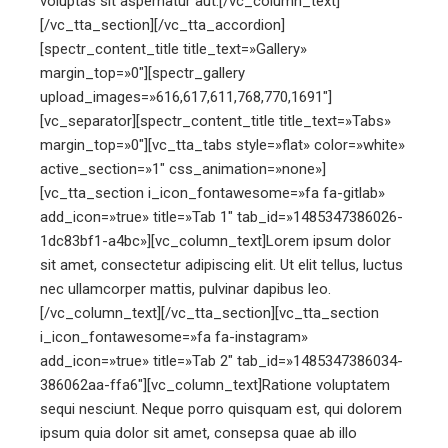
voluptas sit aspernatur aut.[/vc_column_text]
[/vc_tta_section][/vc_tta_accordion]
[spectr_content_title title_text=»Gallery»
margin_top=»0″][spectr_gallery
upload_images=»616,617,611,768,770,1691″]
[vc_separator][spectr_content_title title_text=»Tabs»
margin_top=»0″][vc_tta_tabs style=»flat» color=»white»
active_section=»1″ css_animation=»none»]
[vc_tta_section i_icon_fontawesome=»fa fa-gitlab»
add_icon=»true» title=»Tab 1″ tab_id=»1485347386026-
1dc83bf1-a4bc»][vc_column_text]Lorem ipsum dolor
sit amet, consectetur adipiscing elit. Ut elit tellus, luctus
nec ullamcorper mattis, pulvinar dapibus leo.
[/vc_column_text][/vc_tta_section][vc_tta_section
i_icon_fontawesome=»fa fa-instagram»
add_icon=»true» title=»Tab 2″ tab_id=»1485347386034-
386062aa-ffa6″][vc_column_text]Ratione voluptatem
sequi nesciunt. Neque porro quisquam est, qui dolorem
ipsum quia dolor sit amet, consepsa quae ab illo