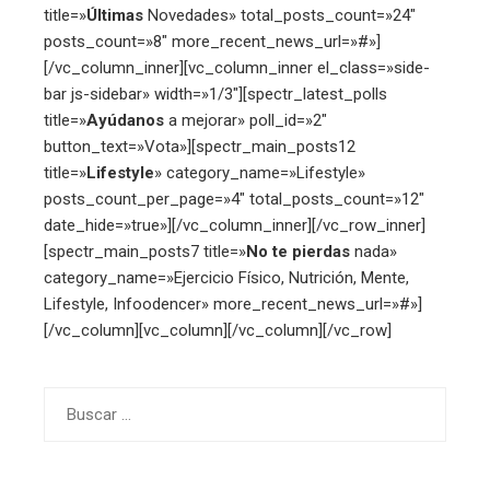
title=»
Últimas
Novedades» total_posts_count=»24″
posts_count=»8″ more_recent_news_url=»#»]
[/vc_column_inner][vc_column_inner el_class=»side-
bar js-sidebar» width=»1/3″][spectr_latest_polls
title=»
Ayúdanos
a mejorar» poll_id=»2″
button_text=»Vota»][spectr_main_posts12
title=»
Lifestyle
» category_name=»Lifestyle»
posts_count_per_page=»4″ total_posts_count=»12″
date_hide=»true»][/vc_column_inner][/vc_row_inner]
[spectr_main_posts7 title=»
No te pierdas
nada»
category_name=»Ejercicio Físico, Nutrición, Mente,
Lifestyle, Infoodencer» more_recent_news_url=»#»]
[/vc_column][vc_column][/vc_column][/vc_row]
Buscar: