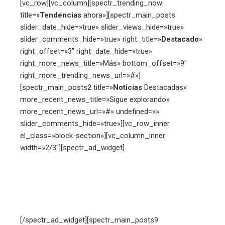
[vc_row][vc_column][spectr_trending_now
title=»
Tendencias
ahora»][spectr_main_posts
slider_date_hide=»true» slider_views_hide=»true»
slider_comments_hide=»true» right_title=»
Destacado
»
right_offset=»3″ right_date_hide=»true»
right_more_news_title=»Más» bottom_offset=»9″
right_more_trending_news_url=»#»]
[spectr_main_posts2 title=»
Noticias
Destacadas»
more_recent_news_title=»Sigue explorando»
more_recent_news_url=»#» undefined=»»
slider_comments_hide=»true»][vc_row_inner
el_class=»block-section»][vc_column_inner
width=»2/3″][spectr_ad_widget]
[/spectr_ad_widget][spectr_main_posts9