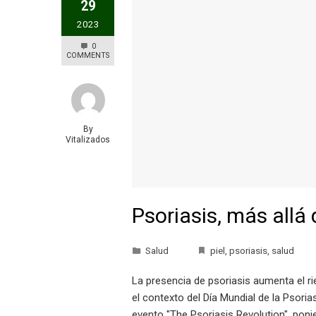
29
2023
0
COMMENTS
By
Vitalizados
Psoriasis, más allá d
Salud
piel
,
psoriasis
,
salud
La presencia de psoriasis aumenta el r
el contexto del Día Mundial de la Psoria
evento "The Psoriasis Revolution", pon