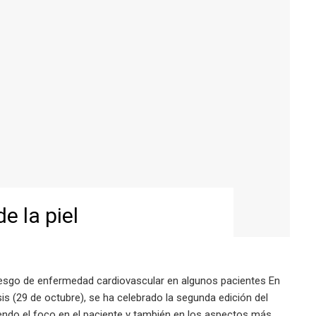
e la piel
iesgo de enfermedad cardiovascular en algunos pacientes En
sis (29 de octubre), se ha celebrado la segunda edición del
iendo el foco en el paciente y también en los aspectos más