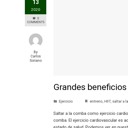
13
2020
0
COMMENTS
By
Carlos
Soriano
Grandes beneficios 
Ejercicio
entreno
,
HIIT
,
saltar a 
Saltar a la comba como ejercicio cardio
comba. El ejercicio cardiovascular es 
estado de salud. Podemos ver en nuestra