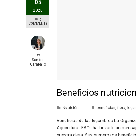
05
2020
0
COMMENTS
By
Sandra
Caraballo
Beneficios nutricio
Nutrición
beneficion
,
fibra
,
legu
Beneficios de las legumbres La Organiz
Agricultura -FAO- ha lanzado un mensaj
nuestra dieta. Sus numerosos beneficio