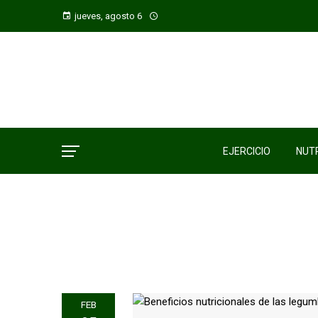
jueves, agosto 6
EJERCICIO
NUTR
FEB