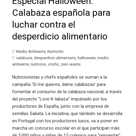
Especial Halloween:
Calabaza española para
luchar contra el
desperdicio alimentario
Medio Ambiente
,
Nutrición
calabaza
,
desperdicio alimentario
,
halloween
,
medio
ambiente
,
nutricion
,
otoño
,
zero waste
Nutricionistas y chefs españoles se suman a la
campaña ‘Si me quieres, dame calabazas’ para
fomentar el consumo de la calabaza nacional, a través
del proyecto "Love K-labaza" impulsado por los
productores de España, junto con la empresa de
semillas Sakata. La iniciativa, que también se desarrolla
en Portugal con los productores lusos, va a poner en
marcha un concurso escolar en el que participan más
de 5.000 niños y niñas de 15 colegios para "reinventar"