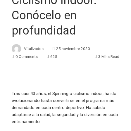
Ciclismo Indoor.
Conócelo en
profundidad
Vitalizados
25 noviembre 2020
0 Comments
625
3 Mins Read
ebook
Tras casi 40 años, el Spinning o ciclismo indoor, ha ido
evolucionando hasta convertirse en el programa más
ter
demandado en cada centro deportivo. Ha sabido
adaptarse a la salud, la seguridad y la diversión en cada
edIn
entrenamiento.