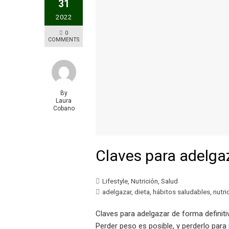
31
2022
0
COMMENTS
By
Laura
Cobano
Claves para adelgaz
Lifestyle
,
Nutrición
,
Salud
adelgazar
,
dieta
,
hábitos saludables
,
nutri
Claves para adelgazar de forma definiti
Perder peso es posible, y perderlo para 