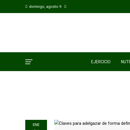
domingo, agosto 9
EJERCICIO
NUTR
ENE