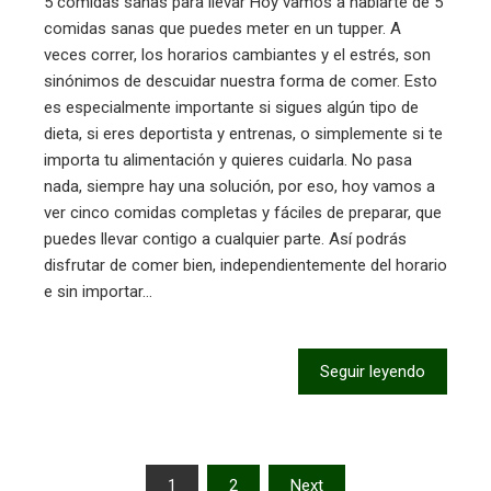
5 comidas sanas para llevar Hoy vamos a hablarte de 5
comidas sanas que puedes meter en un tupper. A
veces correr, los horarios cambiantes y el estrés, son
sinónimos de descuidar nuestra forma de comer. Esto
es especialmente importante si sigues algún tipo de
dieta, si eres deportista y entrenas, o simplemente si te
importa tu alimentación y quieres cuidarla. No pasa
nada, siempre hay una solución, por eso, hoy vamos a
ver cinco comidas completas y fáciles de preparar, que
puedes llevar contigo a cualquier parte. Así podrás
disfrutar de comer bien, independientemente del horario
e sin importar…
Seguir leyendo
Paginación
1
2
Next