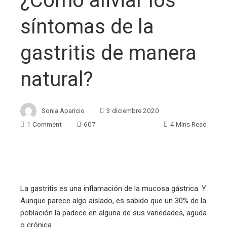
¿Cómo aliviar los
síntomas de la
gastritis de manera
natural?
Sonia Aparicio
3 diciembre 2020
1 Comment
607
4 Mins Read
ebook
La gastritis es una inflamación de la mucosa gástrica. Y
Aunque parece algo aislado, es sabido que un 30% de la
ter
población la padece en alguna de sus variedades, aguda
o crónica.