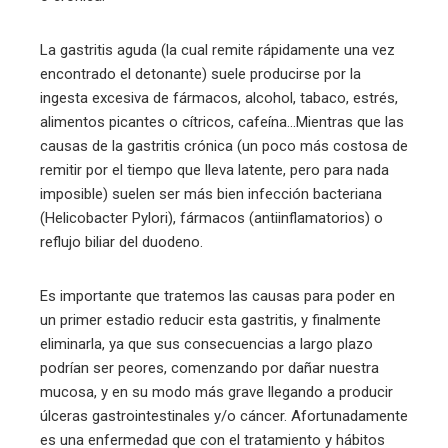
edIn
La gastritis aguda (la cual remite rápidamente una vez
erest
encontrado el detonante) suele producirse por la
ingesta excesiva de fármacos, alcohol, tabaco, estrés,
mbleupon
alimentos picantes o cítricos, cafeína…Mientras que las
causas de la gastritis crónica (un poco más costosa de
l
remitir por el tiempo que lleva latente, pero para nada
imposible) suelen ser más bien infección bacteriana
(Helicobacter Pylori), fármacos (antiinflamatorios) o
reflujo biliar del duodeno.
Es importante que tratemos las causas para poder en
un primer estadio reducir esta gastritis, y finalmente
eliminarla, ya que sus consecuencias a largo plazo
podrían ser peores, comenzando por dañar nuestra
mucosa, y en su modo más grave llegando a producir
úlceras gastrointestinales y/o cáncer. Afortunadamente
es una enfermedad que con el tratamiento y hábitos