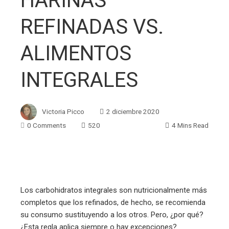
HARINAS
REFINADAS VS.
ALIMENTOS
INTEGRALES
Victoria Picco
2 diciembre 2020
0 Comments
520
4 Mins Read
ebook
Los carbohidratos integrales son nutricionalmente más
completos que los refinados, de hecho, se recomienda
ter
su consumo sustituyendo a los otros. Pero, ¿por qué?
¿Esta regla aplica siempre o hay excepciones?