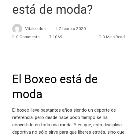
está de moda?
Vitalizados
7 febrero 2020
0 Comments
1069
3 Mins Read
ebook
El Boxeo está de
ter
moda
edIn
El boxeo lleva bastantes años siendo un deporte de
erest
referencia, pero desde hace poco tiempo se ha
convertido en toda una moda. Y es que, esta disciplina
deportiva no sólo sirve para que liberes estrés, sino que
mbleupon