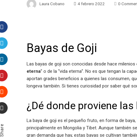
Laura Cobano
4 febrero 2022
0 Commen
Facebook
Bayas de Goji
Twitter
Las bayas de goji son conocidas desde hace milenios 
LinkedIn
eterna
” o de la “vida eterna”. No es que tengan la ca
aportan grades beneficios a quienes las consumen, que
Pinterest
longeva también. Si tienes curiosidad por saber qué son
Stumbleupon
¿Dé donde proviene las 
Email
La baya de goji es el pequeño fruto, en forma de baya
Share
principalmente en Mongolia y Tibet. Aunque también se 
gran demanda que hay, estas bayas se cultivan tambié