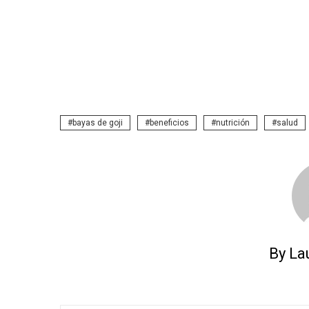
bayas de goji
beneficios
nutrición
salud
By La