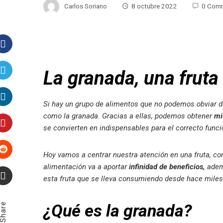
Carlos Soriano
8 octubre 2022
0 Com
Facebook
La granada, una fruta
Twitter
Si hay un grupo de alimentos que no podemos obviar d
LinkedIn
como la granada. Gracias a ellas, podemos obtener
mi
se convierten en indispensables para el correcto fun
Pinterest
Hoy vamos a centrar nuestra atención en una fruta, c
Stumbleupon
alimentación va a aportar
infinidad de beneficios,
ademá
esta fruta que se lleva consumiendo desde hace miles
Email
¿Qué es la granada?
Share