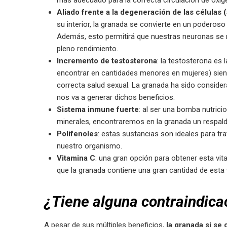
más adecuado para la correcta circulación de oxíg
Aliado frente a la degeneración de las células 
su interior, la granada se convierte en un poderoso 
Además, esto permitirá que nuestras neuronas se
pleno rendimiento.
Incremento de testosterona
: la testosterona es
encontrar en cantidades menores en mujeres) siend
correcta salud sexual. La granada ha sido consid
nos va a generar dichos beneficios.
Sistema inmune fuerte
: al ser una bomba nutrici
minerales, encontraremos en la granada un respal
Polifenoles
: estas sustancias son ideales para tra
nuestro organismo.
Vitamina C
: una gran opción para obtener esta vit
que la granada contiene una gran cantidad de esta
¿Tiene alguna contraindica
A pesar de sus múltiples beneficios,
la granada si s