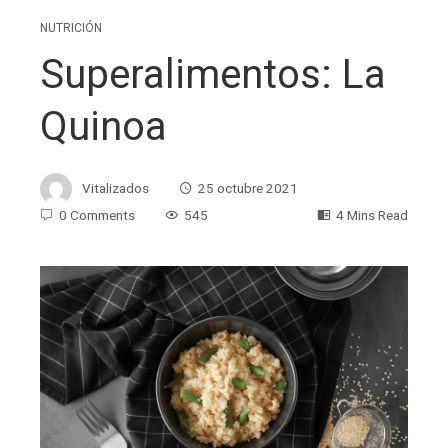
NUTRICIÓN
Superalimentos: La
Quinoa
Vitalizados
25 octubre 2021
0 Comments
545
4 Mins Read
ebook
ter
edIn